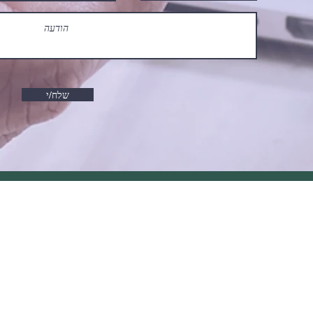
שלח/י
דוא"ל:
kabin@kabin-
invest.co.il
אין לראות באמור 
יש לקרוא בעיון 