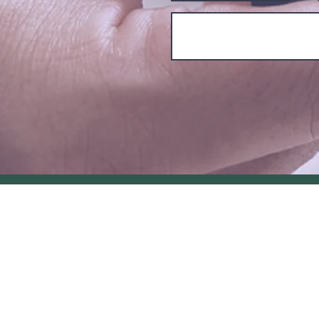
טלפון: 035616711
כ
הבורסה ר"ג.
באתר זה או באיזה מחלקיו משום ייעוץ השקעות א
רב את ההברה המשפטית ואת כל פסקת הגילוי הנאו