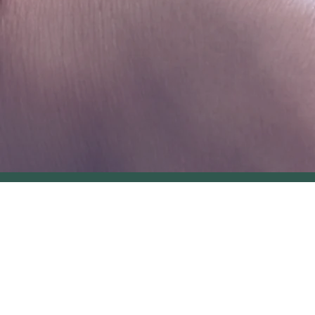
תובתינו: אבא הילל 7, בית סילבר, מתחם
ו המלצה כלשהי.
ת
בקישור הבא.