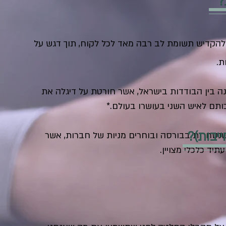
?
 להקדיש תשומת לב רבה מאד לכל לקוח, תוך דגש על
ת.
ה בין הבודדות בישראל, אשר חורטת על דיגלה את
ותם לאיש השני בעושרו בעולם.*
יבות)?
שנסחרות בבורסה ובוחרים מניות של חברות, אשר
יד כלכלי מצויין.